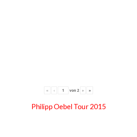
«
‹
von
2
›
»
Philipp Oebel Tour 2015