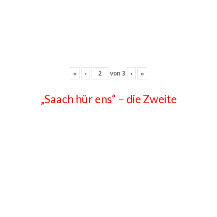
«
‹
von
3
›
»
„Saach hür ens“ – die Zweite