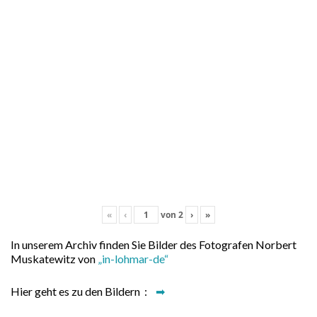
«
‹
von
2
›
»
In unserem Archiv finden Sie Bilder des Fotografen Norbert
Muskatewitz von
„in-lohmar-de“
Hier geht es zu den Bildern :
➡