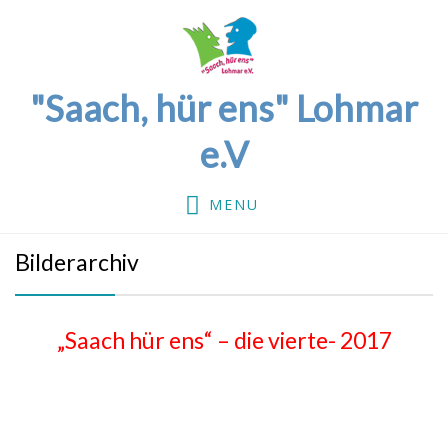
"Saach, hür ens" Lohmar
e.V
MENU
Bilderarchiv
„Saach hür ens“ – die vierte- 2017