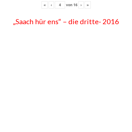
«
‹
von
16
›
»
„Saach hür ens“ – die dritte- 2016