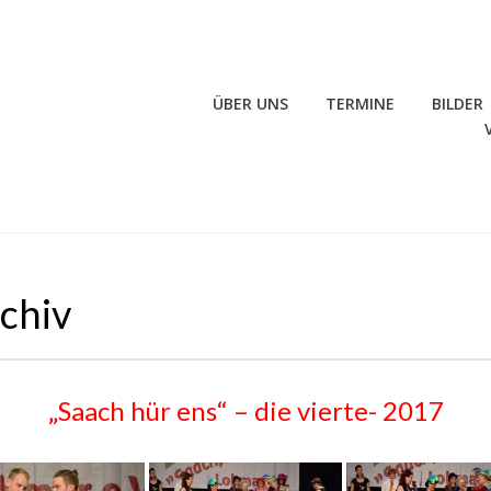
ÜBER UNS
TERMINE
BILDER
rchiv
„Saach hür ens“ – die vierte- 2017