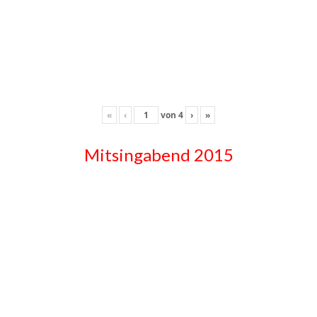
«
‹
von
4
›
»
Mitsingabend 2015