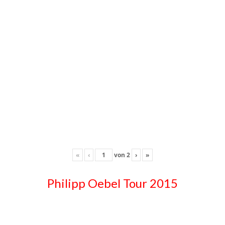
«
‹
von
2
›
»
Philipp Oebel Tour 2015