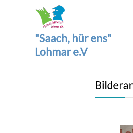
"Saach, hür ens"
Lohmar e.V
Bildera