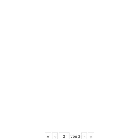
«
‹
von
2
›
»