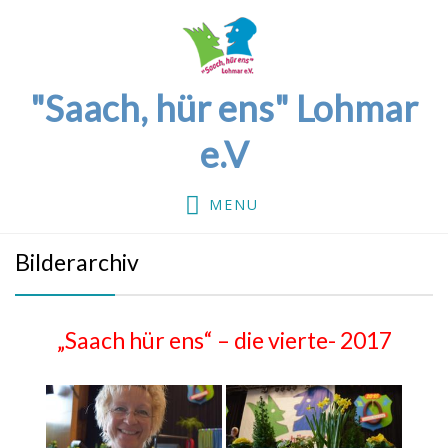
"Saach, hür ens" Lohmar
e.V
MENU
Bilderarchiv
„Saach hür ens“ – die vierte- 2017