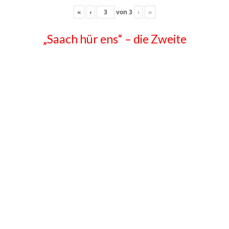
«
‹
von
3
›
»
„Saach hür ens“ – die Zweite