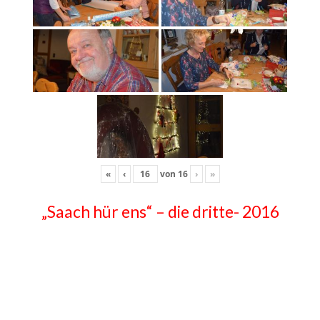
«
‹
von
16
›
»
„Saach hür ens“ – die dritte- 2016