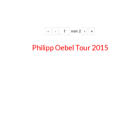
«
‹
von
2
›
»
Philipp Oebel Tour 2015