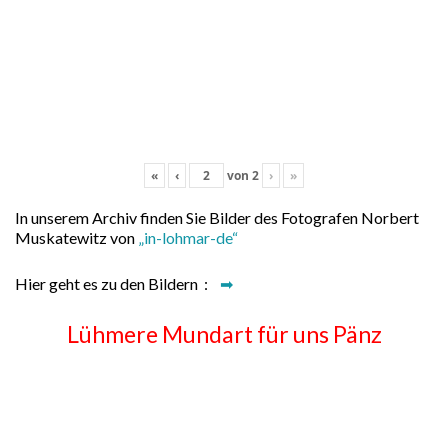
«
‹
von
2
›
»
In unserem Archiv finden Sie Bilder des Fotografen Norbert
Muskatewitz von
„in-lohmar-de“
Hier geht es zu den Bildern :
➡
Lühmere Mundart für uns Pänz