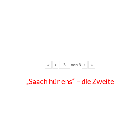
«
‹
von
3
›
»
„Saach hür ens“ – die Zweite