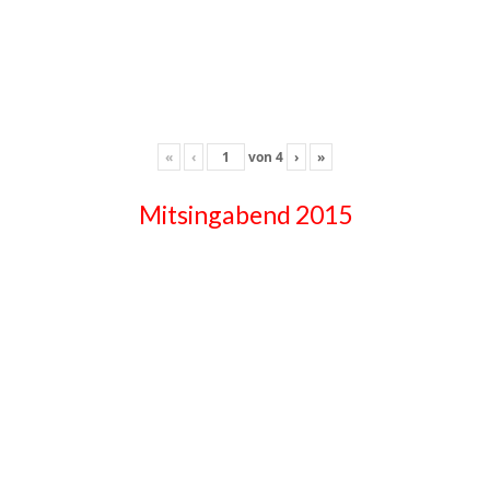
«
‹
von
4
›
»
Mitsingabend 2015