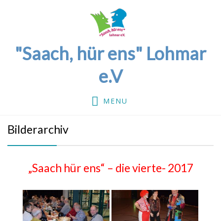
"Saach, hür ens" Lohmar
e.V
MENU
Bilderarchiv
„Saach hür ens“ – die vierte- 2017