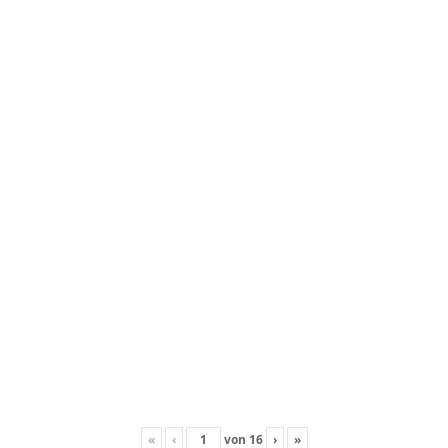
«
‹
von
16
›
»