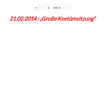
«
‹
von
2
›
»
21.02.2014 : „Große Kostümsitzung“