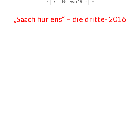
«
‹
von
16
›
»
„Saach hür ens“ – die dritte- 2016