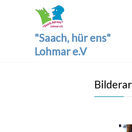
"Saach, hür ens"
Lohmar e.V
Bildera