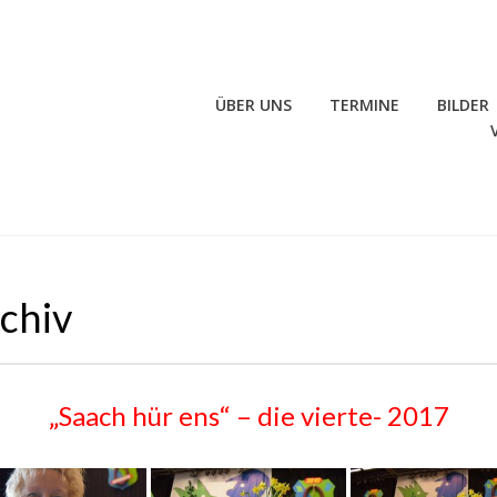
ÜBER UNS
TERMINE
BILDER
rchiv
„Saach hür ens“ – die vierte- 2017