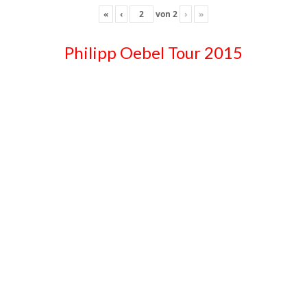
«
‹
von
2
›
»
Philipp Oebel Tour 2015