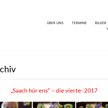
ÜBER UNS
TERMINE
BILDER
rchiv
„Saach hür ens“ – die vierte- 2017