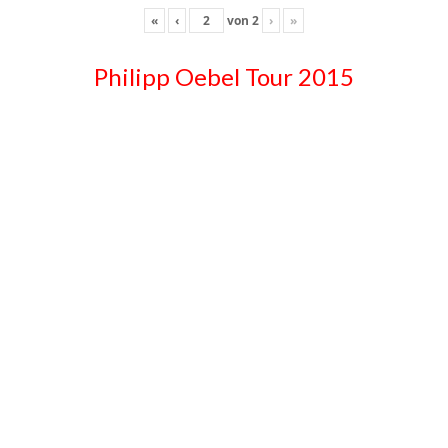
«
‹
von
2
›
»
Philipp Oebel Tour 2015