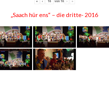
«
‹
von
16
›
»
„Saach hür ens“ – die dritte- 2016