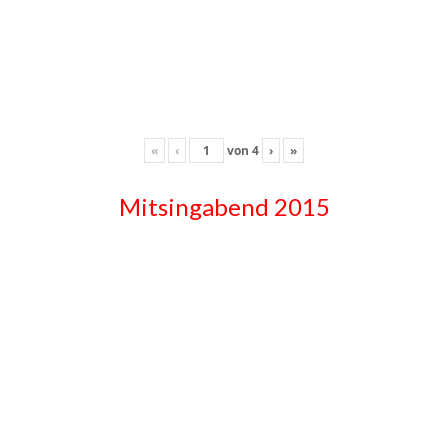
«
‹
von
4
›
»
Mitsingabend 2015