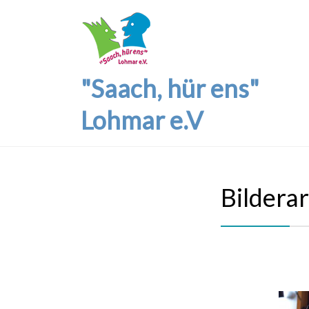
"Saach, hür ens"
Lohmar e.V
Bildera