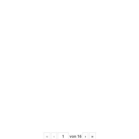
«
‹
von
16
›
»