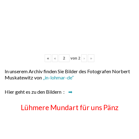
«
‹
von
2
›
»
In unserem Archiv finden Sie Bilder des Fotografen Norbert
Muskatewitz von
„in-lohmar-de“
Hier geht es zu den Bildern :
➡
Lühmere Mundart für uns Pänz