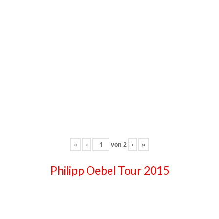
«
‹
von
2
›
»
Philipp Oebel Tour 2015