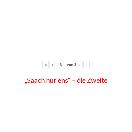
«
‹
von
3
›
»
„Saach hür ens“ – die Zweite