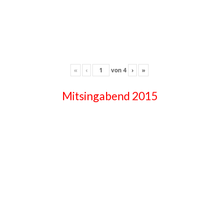
«
‹
von
4
›
»
Mitsingabend 2015