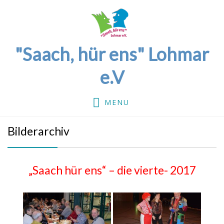
"Saach, hür ens" Lohmar
e.V
MENU
Bilderarchiv
„Saach hür ens“ – die vierte- 2017