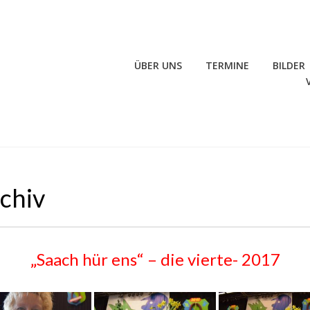
ÜBER UNS
TERMINE
BILDER
rchiv
„Saach hür ens“ – die vierte- 2017