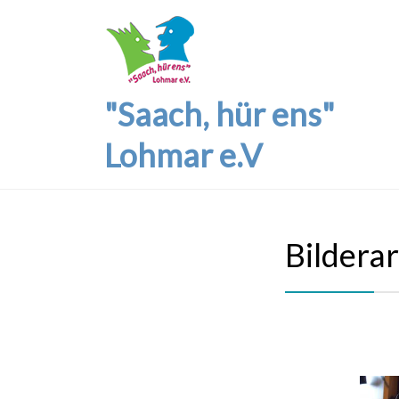
"Saach, hür ens"
Lohmar e.V
Bildera