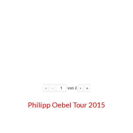
«
‹
von
2
›
»
Philipp Oebel Tour 2015