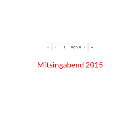
«
‹
von
4
›
»
Mitsingabend 2015