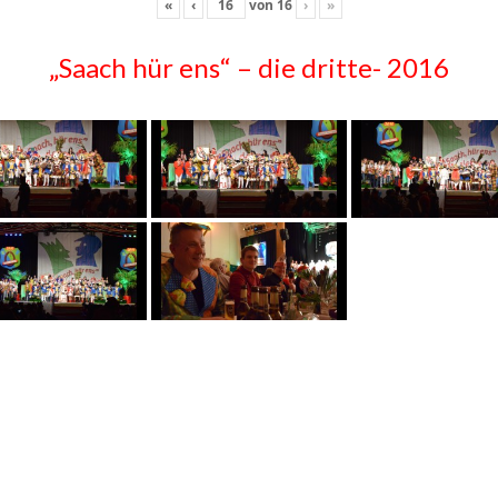
«
‹
von
16
›
»
„Saach hür ens“ – die dritte- 2016