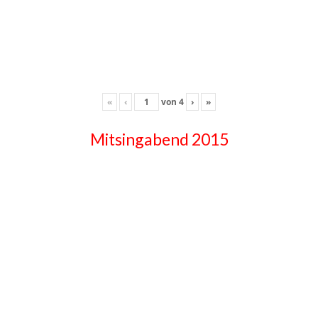
«
‹
von
4
›
»
Mitsingabend 2015