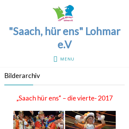
"Saach, hür ens" Lohmar
e.V
MENU
Bilderarchiv
„Saach hür ens“ – die vierte- 2017