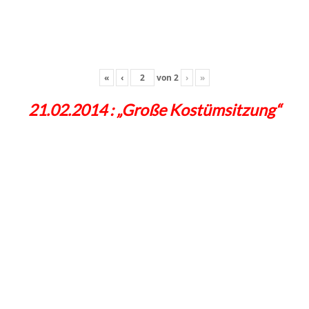
«
‹
von
2
›
»
21.02.2014 : „Große Kostümsitzung“