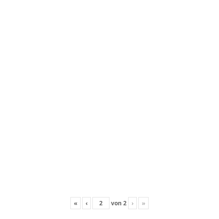
«
‹
von
2
›
»