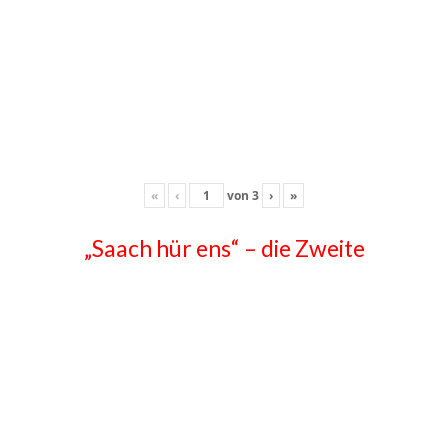
«
‹
von
3
›
»
„Saach hür ens“ – die Zweite