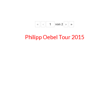
«
‹
von
2
›
»
Philipp Oebel Tour 2015