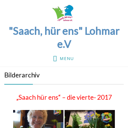
"Saach, hür ens" Lohmar
e.V
MENU
Bilderarchiv
„Saach hür ens“ – die vierte- 2017