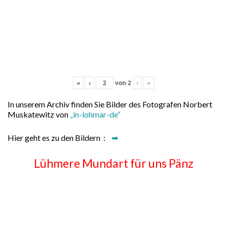
«
‹
von
2
›
»
In unserem Archiv finden Sie Bilder des Fotografen Norbert
Muskatewitz von
„in-lohmar-de“
Hier geht es zu den Bildern :
➡
Lühmere Mundart für uns Pänz