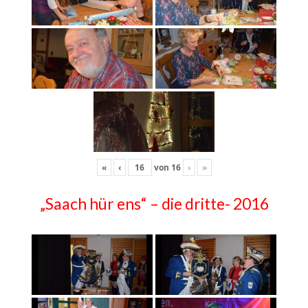
«
‹
von
16
›
»
„Saach hür ens“ – die dritte- 2016