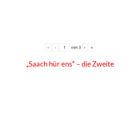
«
‹
von
3
›
»
„Saach hür ens“ – die Zweite