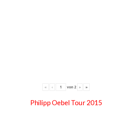
«
‹
von
2
›
»
Philipp Oebel Tour 2015