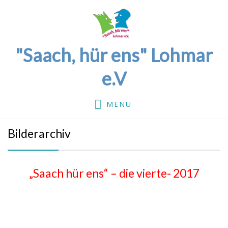
"Saach, hür ens" Lohmar
e.V
MENU
Bilderarchiv
„Saach hür ens“ – die vierte- 2017