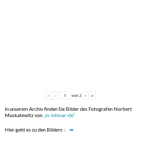
«
‹
von
2
›
»
In unserem Archiv finden Sie Bilder des Fotografen Norbert
Muskatewitz von
„in-lohmar-de“
Hier geht es zu den Bildern :
➡