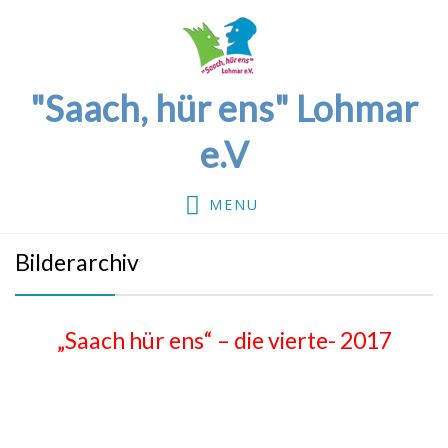
"Saach, hür ens" Lohmar
e.V
MENU
Bilderarchiv
„Saach hür ens“ – die vierte- 2017