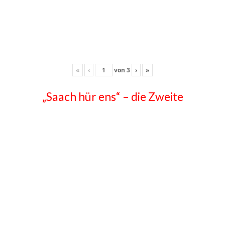
«
‹
von
3
›
»
„Saach hür ens“ – die Zweite