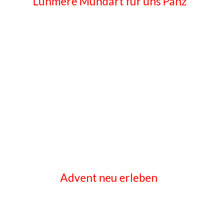
Lühmere Mundart für uns Pänz
Advent neu erleben