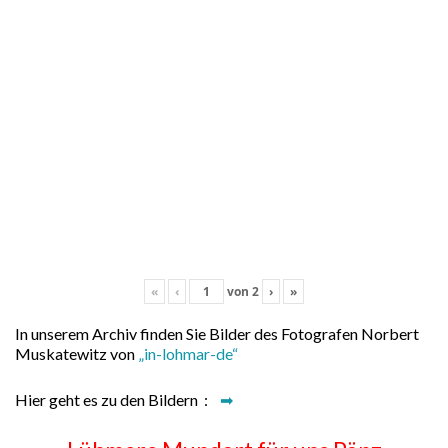
«
‹
von
2
›
»
In unserem Archiv finden Sie Bilder des Fotografen Norbert
Muskatewitz von
„in-lohmar-de“
Hier geht es zu den Bildern :
➡