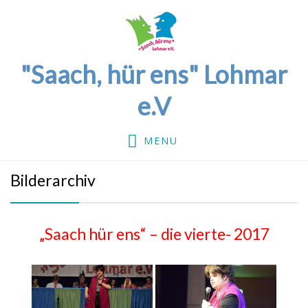
"Saach, hür ens" Lohmar
e.V
MENU
Bilderarchiv
„Saach hür ens“ – die vierte- 2017