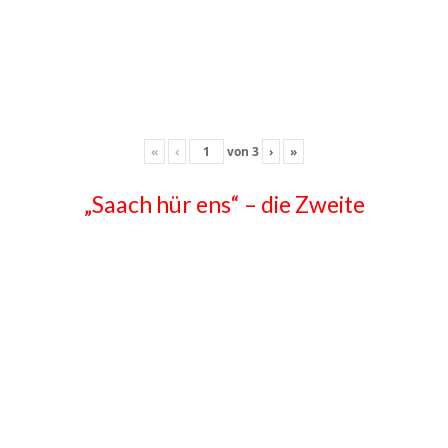
«
‹
von
3
›
»
„Saach hür ens“ – die Zweite