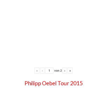
«
‹
von
2
›
»
Philipp Oebel Tour 2015