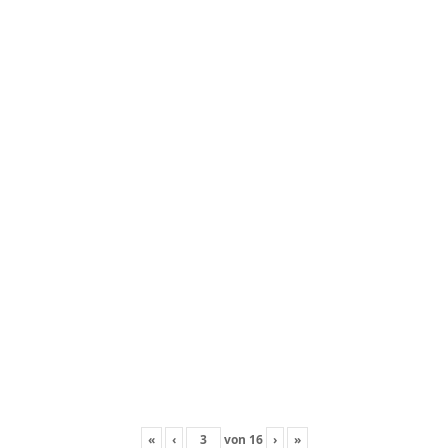
«
‹
von
16
›
»