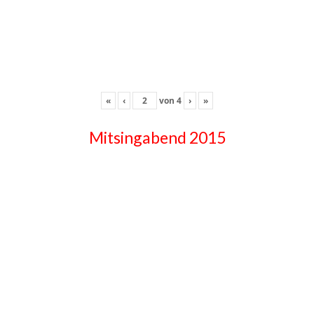
«
‹
von
4
›
»
Mitsingabend 2015