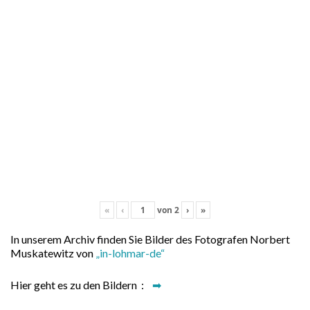
«
‹
von
2
›
»
In unserem Archiv finden Sie Bilder des Fotografen Norbert
Muskatewitz von
„in-lohmar-de“
Hier geht es zu den Bildern :
➡