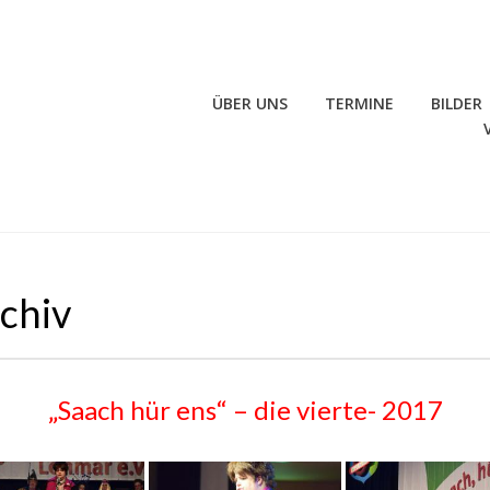
ÜBER UNS
TERMINE
BILDER
rchiv
„Saach hür ens“ – die vierte- 2017