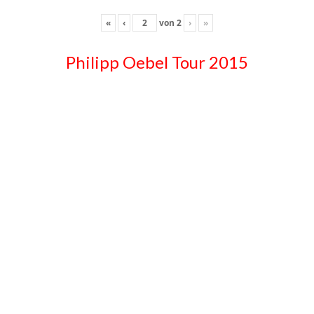
«
‹
von
2
›
»
Philipp Oebel Tour 2015