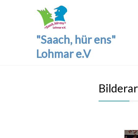
"Saach, hür ens"
Lohmar e.V
Bildera