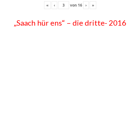
«
‹
von
16
›
»
„Saach hür ens“ – die dritte- 2016