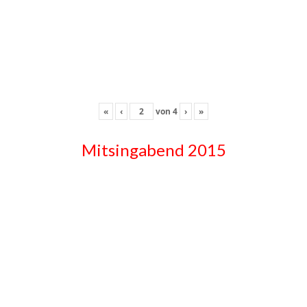
«
‹
von
4
›
»
Mitsingabend 2015