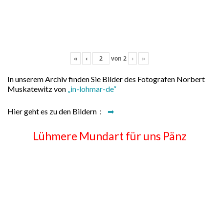
«
‹
von
2
›
»
In unserem Archiv finden Sie Bilder des Fotografen Norbert
Muskatewitz von
„in-lohmar-de“
Hier geht es zu den Bildern :
➡
Lühmere Mundart für uns Pänz