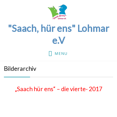
"Saach, hür ens" Lohmar
e.V
MENU
Bilderarchiv
„Saach hür ens“ – die vierte- 2017