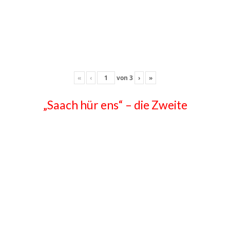
«
‹
von
3
›
»
„Saach hür ens“ – die Zweite