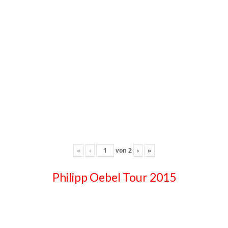
«
‹
von
2
›
»
Philipp Oebel Tour 2015