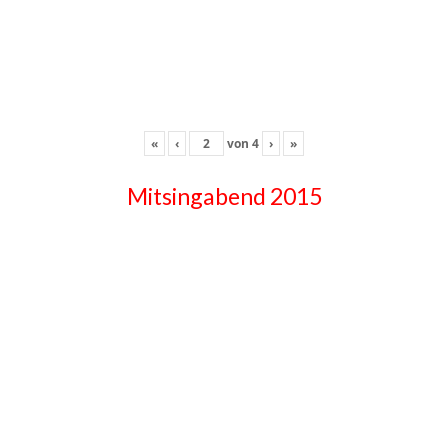
«
‹
von
4
›
»
Mitsingabend 2015