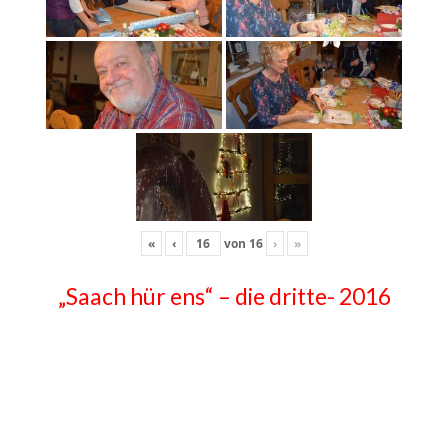
«
‹
von
16
›
»
„Saach hür ens“ – die dritte- 2016