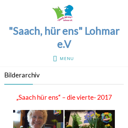
"Saach, hür ens" Lohmar
e.V
MENU
Bilderarchiv
„Saach hür ens“ – die vierte- 2017