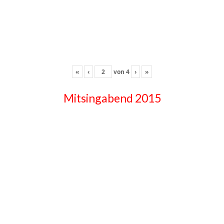
«
‹
von
4
›
»
Mitsingabend 2015