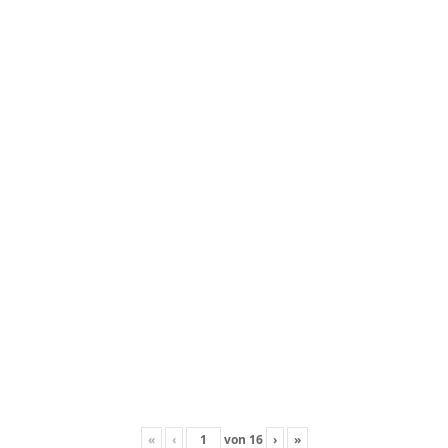
«
‹
von
16
›
»