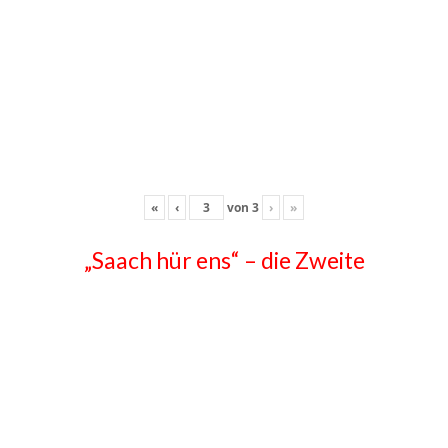
«
‹
von
3
›
»
„Saach hür ens“ – die Zweite