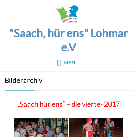
"Saach, hür ens" Lohmar
e.V
MENU
Bilderarchiv
„Saach hür ens“ – die vierte- 2017