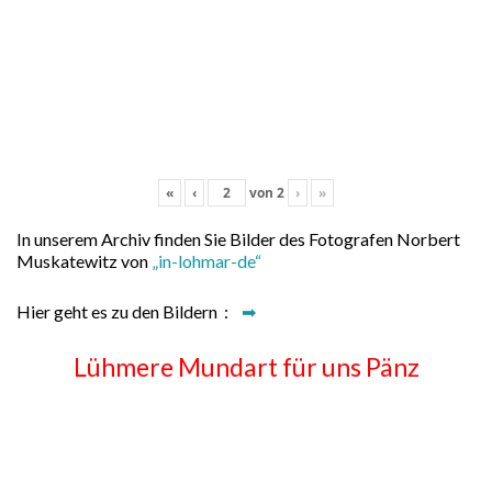
«
‹
von
2
›
»
In unserem Archiv finden Sie Bilder des Fotografen Norbert
Muskatewitz von
„in-lohmar-de“
Hier geht es zu den Bildern :
➡
Lühmere Mundart für uns Pänz