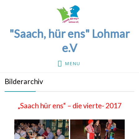
"Saach, hür ens" Lohmar
e.V
MENU
Bilderarchiv
„Saach hür ens“ – die vierte- 2017