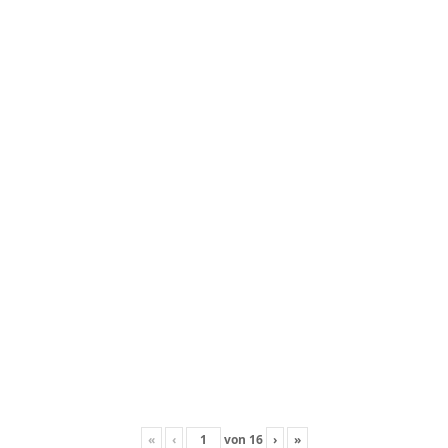
«
‹
von
16
›
»