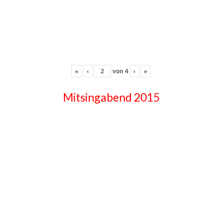
«
‹
von
4
›
»
Mitsingabend 2015