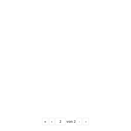
«
‹
von
2
›
»