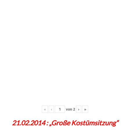
«
‹
von
2
›
»
21.02.2014 : „Große Kostümsitzung“