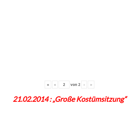
«
‹
von
2
›
»
21.02.2014 : „Große Kostümsitzung“