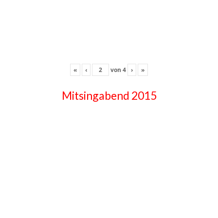
«
‹
von
4
›
»
Mitsingabend 2015