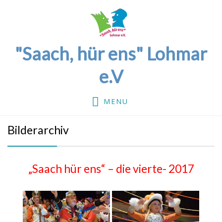
"Saach, hür ens" Lohmar
e.V
MENU
Bilderarchiv
„Saach hür ens“ – die vierte- 2017