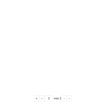
«
‹
von
2
›
»