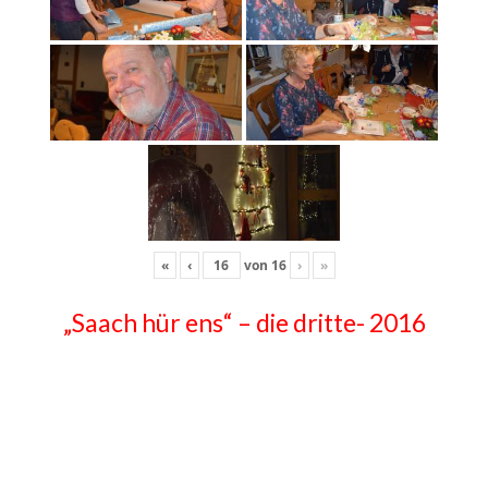
«
‹
von
16
›
»
„Saach hür ens“ – die dritte- 2016