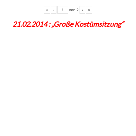
«
‹
von
2
›
»
21.02.2014 : „Große Kostümsitzung“