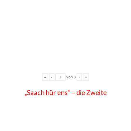
«
‹
von
3
›
»
„Saach hür ens“ – die Zweite