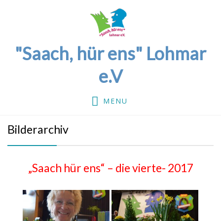
"Saach, hür ens" Lohmar
e.V
MENU
Bilderarchiv
„Saach hür ens“ – die vierte- 2017