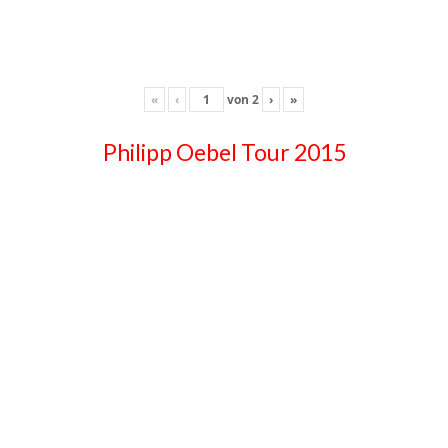
«
‹
von
2
›
»
Philipp Oebel Tour 2015