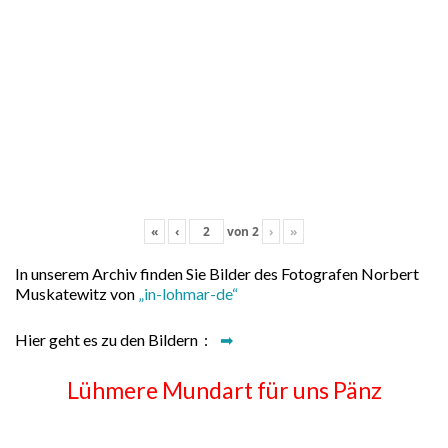
«
‹
von
2
›
»
In unserem Archiv finden Sie Bilder des Fotografen Norbert
Muskatewitz von
„in-lohmar-de“
Hier geht es zu den Bildern :
➡
Lühmere Mundart für uns Pänz