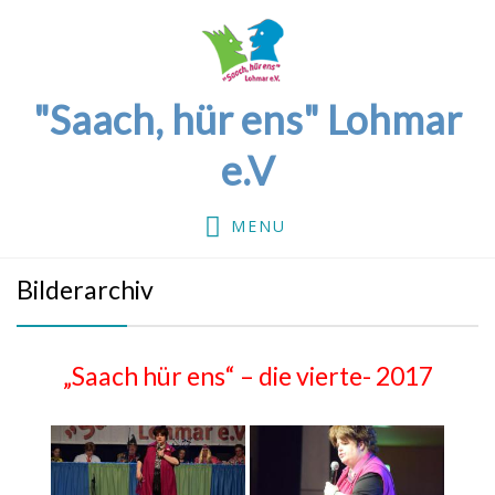
"Saach, hür ens" Lohmar
e.V
MENU
Bilderarchiv
„Saach hür ens“ – die vierte- 2017