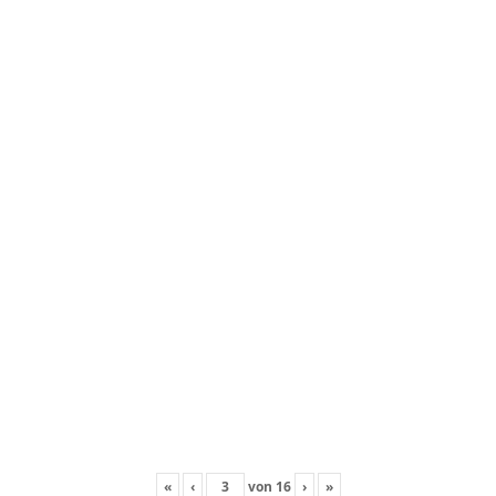
«
‹
von
16
›
»