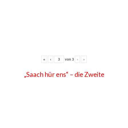
«
‹
von
3
›
»
„Saach hür ens“ – die Zweite