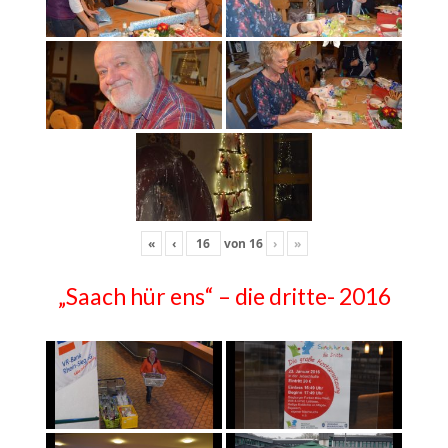
«
‹
von
16
›
»
„Saach hür ens“ – die dritte- 2016