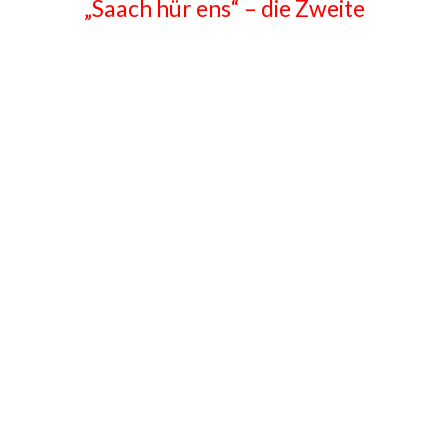
„Saach hür ens“ – die Zweite