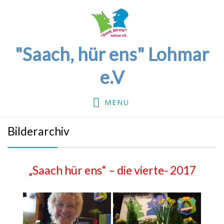
"Saach, hür ens" Lohmar
e.V
MENU
Bilderarchiv
„Saach hür ens“ – die vierte- 2017