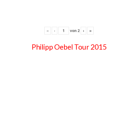
«
‹
von
2
›
»
Philipp Oebel Tour 2015