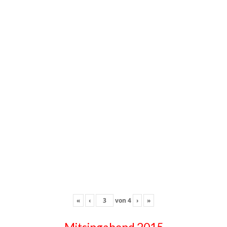
«
‹
von
4
›
»