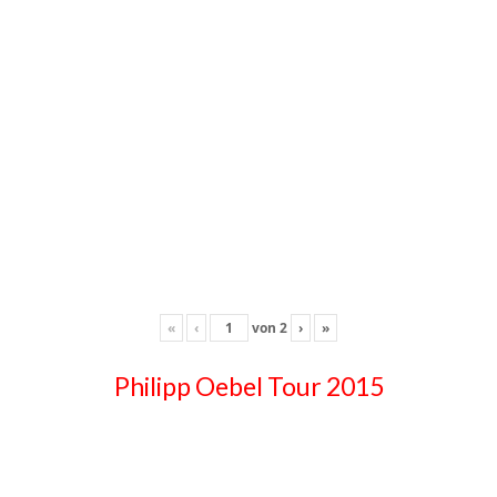
«
‹
von
2
›
»
Philipp Oebel Tour 2015