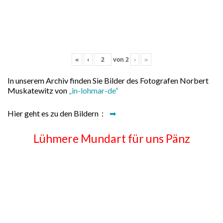
«
‹
von
2
›
»
In unserem Archiv finden Sie Bilder des Fotografen Norbert
Muskatewitz von
„in-lohmar-de“
Hier geht es zu den Bildern :
➡
Lühmere Mundart für uns Pänz