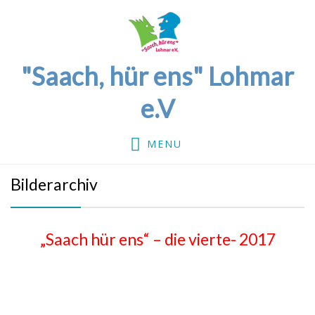
"Saach, hür ens" Lohmar
e.V
MENU
Bilderarchiv
„Saach hür ens“ – die vierte- 2017