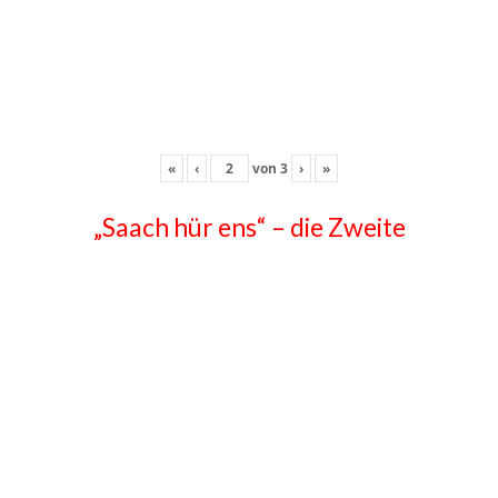
«
‹
von
3
›
»
„Saach hür ens“ – die Zweite