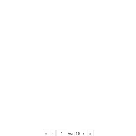
«
‹
von
16
›
»