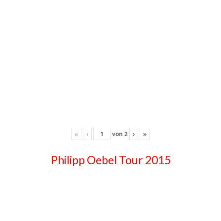
«
‹
von
2
›
»
Philipp Oebel Tour 2015