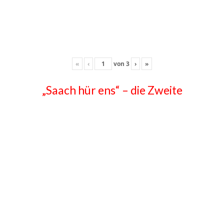
«
‹
von
3
›
»
„Saach hür ens“ – die Zweite