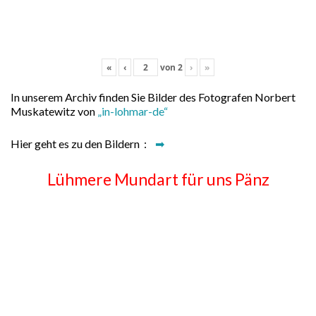
«
‹
von
2
›
»
In unserem Archiv finden Sie Bilder des Fotografen Norbert
Muskatewitz von
„in-lohmar-de“
Hier geht es zu den Bildern :
➡
Lühmere Mundart für uns Pänz