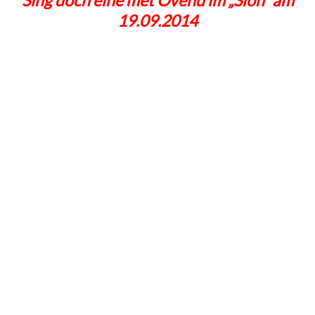
Sing doch eine met Ôvend im „Sion“ am
19.09.2014