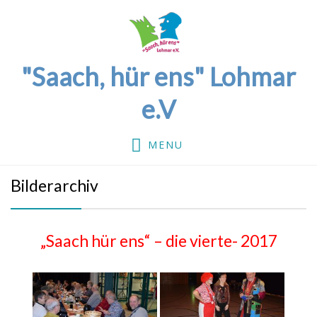
"Saach, hür ens" Lohmar
e.V
MENU
Bilderarchiv
„Saach hür ens“ – die vierte- 2017