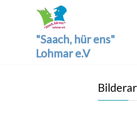
"Saach, hür ens"
Lohmar e.V
Bildera