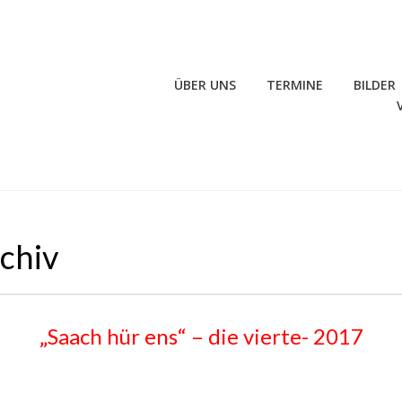
ÜBER UNS
TERMINE
BILDER
rchiv
„Saach hür ens“ – die vierte- 2017