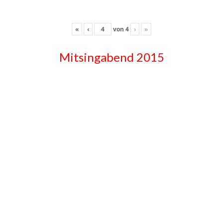
«
‹
von
4
›
»
Mitsingabend 2015