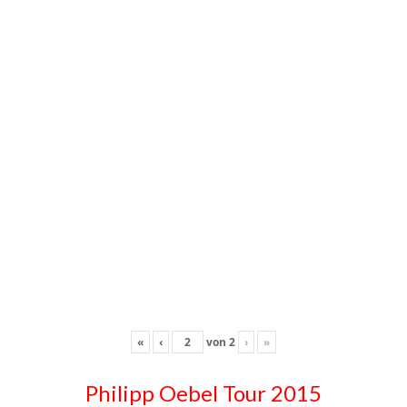
«
‹
von
2
›
»
Philipp Oebel Tour 2015