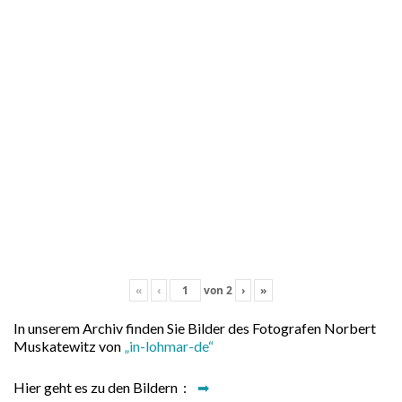
«
‹
von
2
›
»
In unserem Archiv finden Sie Bilder des Fotografen Norbert
Muskatewitz von
„in-lohmar-de“
Hier geht es zu den Bildern :
➡