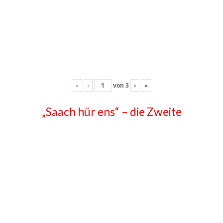
«
‹
von
3
›
»
„Saach hür ens“ – die Zweite