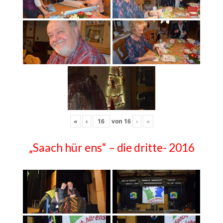
«
‹
von
16
›
»
„Saach hür ens“ – die dritte- 2016