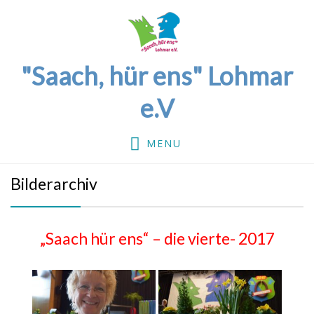
"Saach, hür ens" Lohmar
e.V
MENU
Bilderarchiv
„Saach hür ens“ – die vierte- 2017