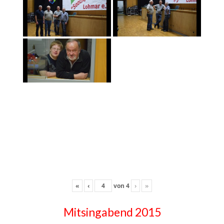
«
‹
von
4
›
»
Mitsingabend 2015