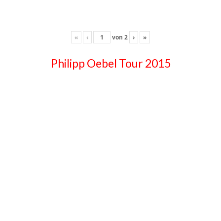
«
‹
von
2
›
»
Philipp Oebel Tour 2015