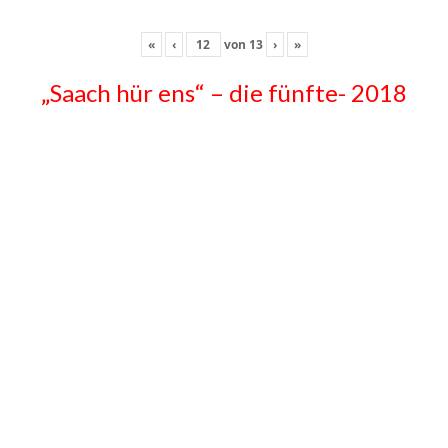
«
‹
von
13
›
»
„Saach hür ens“ – die fünfte- 2018