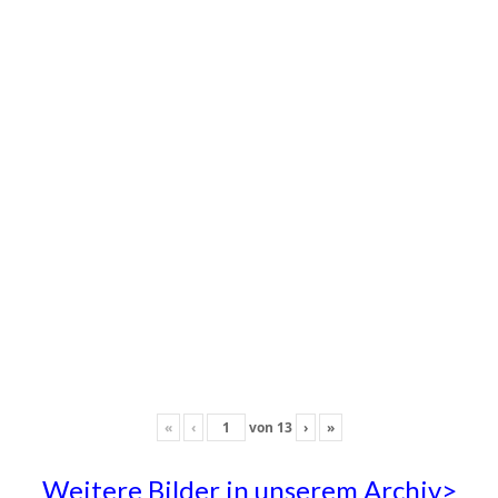
«
‹
von
13
›
»
Weitere Bilder in unserem Archiv>