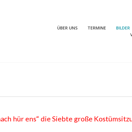
ÜBER UNS
TERMINE
BILDER
aach hür ens“ die Siebte große Kostümsitz