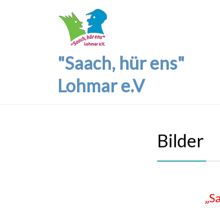
"Saach, hür ens"
Lohmar e.V
Bilder
„S