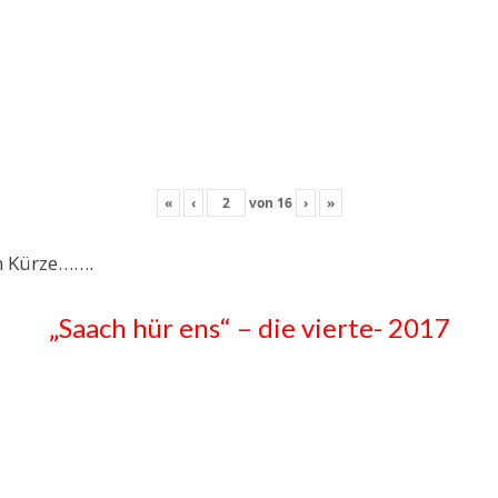
«
‹
von
16
›
»
in Kürze…….
„Saach hür ens“ – die vierte- 2017