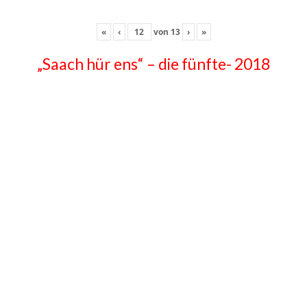
«
‹
von
13
›
»
„Saach hür ens“ – die fünfte- 2018