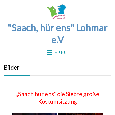
"Saach, hür ens" Lohmar
e.V
MENU
Bilder
„Saach hür ens“ die Siebte große
Kostümsitzung