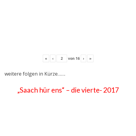
«
‹
von
16
›
»
weitere folgen in Kürze…….
„Saach hür ens“ – die vierte- 2017