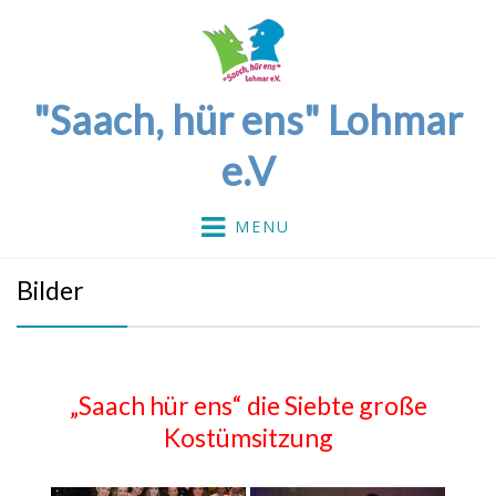
"Saach, hür ens" Lohmar
e.V
MENU
Bilder
„Saach hür ens“ die Siebte große
Kostümsitzung