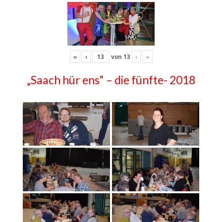
«
‹
von
13
›
»
„Saach hür ens“ – die fünfte- 2018