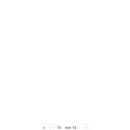
«
‹
von
13
›
»