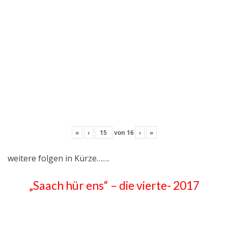
«
‹
von
16
›
»
weitere folgen in Kürze…….
„Saach hür ens“ – die vierte- 2017